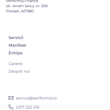
Performia Finance
str. Avram Iancu, nr. 500
Florești, 407280
Overview
Servicii
Manifest
Echipa
Cariere
Despre noi
Overview
servus@performia.ro
0371 322 216