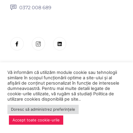
0372 008 689
Vă informăm că utilizăm module cookie sau tehnologii
similare în scopul funcționării optime a site-ului și al
© Copyright 2022 PERFORMIA. Toate drepturile rezervate.
afișării de conținut personalizat în funcție de interesele
dumneavoastră. Pentru mai multe detalii legate de
Termeni și condiții
Politică de protecție a datelor cu caracter personal
cookie-urile utilizate, vă rugăm să studiați Politica de
Politica de utilizare Cookies
utilizare cookies disponibilă pe site..
Doresc să administrez preferințele
Accept toate cookie-urile
Creare site
:
Okkwebmedia